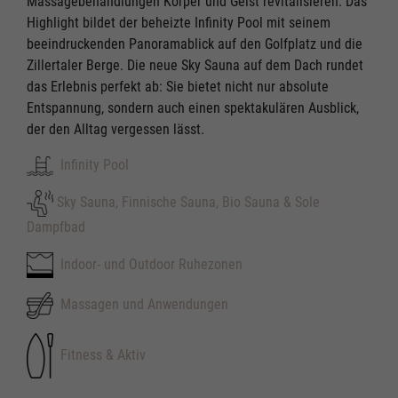
Massagebehandlungen Körper und Geist revitalisieren. Das
Highlight bildet der beheizte Infinity Pool mit seinem
beeindruckenden Panoramablick auf den Golfplatz und die
Zillertaler Berge. Die neue Sky Sauna auf dem Dach rundet
das Erlebnis perfekt ab: Sie bietet nicht nur absolute
Entspannung, sondern auch einen spektakulären Ausblick,
der den Alltag vergessen lässt.
Infinity Pool
Sky Sauna, Finnische Sauna, Bio Sauna & Sole
Dampfbad
Indoor- und Outdoor Ruhezonen
Massagen und Anwendungen
Fitness & Aktiv